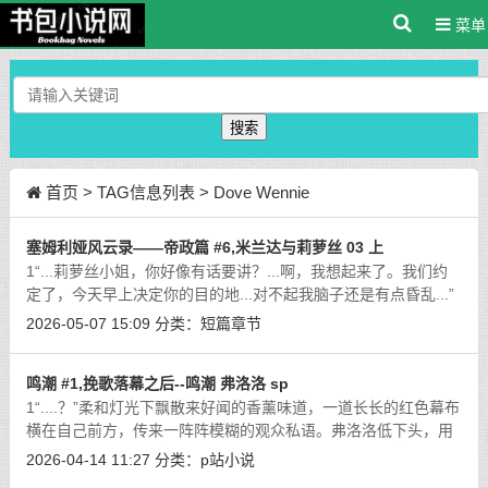
菜单
搜索
首页
> TAG信息列表 > Dove Wennie
塞姆利娅风云录——帝政篇 #6,米兰达与莉萝丝 03 上
1“...莉萝丝小姐，你好像有话要讲？...啊，我想起来了。我们约
定了，今天早上决定你的目的地...对不起我脑子还是有点昏乱...”
直到阳光灿烂的上午时分，宿醉后的米兰达才摇晃着从床上爬
2026-05-07 15:09
分类：
短篇章节
起。穿戴好披风和短靴，洗漱和
[详细]
鸣潮 #1,挽歌落幕之后--鸣潮 弗洛洛 sp
1“....？”柔和灯光下飘散来好闻的香薰味道，一道长长的红色幕布
横在自己前方，传来一阵阵模糊的观众私语。弗洛洛低下头，用
未被绷带遮挡的单眼打量着着自己红色的裙摆、手套与高跟鞋
2026-04-14 11:27
分类：
p站小说
尖。熟悉的舞台后台....但是不对
[详细]