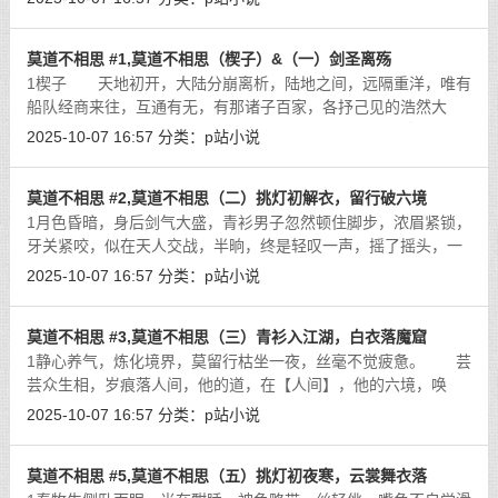
赞，便是那乡间终日无所事事的泼皮无
[详细]
莫道不相思 #1,莫道不相思（楔子）&（一）剑圣离殇
1楔子 天地初开，大陆分崩离析，陆地之间，远隔重洋，唯有
船队经商来往，互通有无，有那诸子百家，各抒己见的浩然大
陆，有那信奉教廷，法度深严的神圣大陆，有那南蛮图腾，膜拜
2025-10-07 16:57
分类：
p站小说
先祖的蛮荒大陆，传说更曾有那未知的
[详细]
莫道不相思 #2,莫道不相思（二）挑灯初解衣，留行破六境
1月色昏暗，身后剑气大盛，青衫男子忽然顿住脚步，浓眉紧锁，
牙关紧咬，似在天人交战，半晌，终是轻叹一声，摇了摇头，一
跺脚，身形几度变幻，往林外疾行掠去。 暗处伏在草丛中两
2025-10-07 16:57
分类：
p站小说
个屏住呼吸的黑影，长舒一口闷气，
[详细]
莫道不相思 #3,莫道不相思（三）青衫入江湖，白衣落魔窟
1静心养气，炼化境界，莫留行枯坐一夜，丝毫不觉疲惫。 芸
芸众生相，岁痕落人间，他的道，在【人间】，他的六境，唤
【岁痕】，莫留行缓缓睁开眸子，眼中似有岁月流转，四季更
2025-10-07 16:57
分类：
p站小说
替，沧海桑田，白驹过隙。 莫留行起
[详细]
莫道不相思 #5,莫道不相思（五）挑灯初夜寒，云裳舞衣落