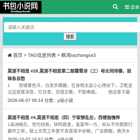
菜单
搜索
首页
> TAG信息列表 > 枫湾sezhongse3
莫道不相思 #28,莫道不相思第二部霜雪诗（三）母女同侍寝，姐
妹各自愁
1 宫墙春色冷，白发步蹒跚，在身侧太监小心搀扶下，卫乾走
过这寂寞深宫，忆往昔，百感交集，不胜唏嘘。 他这辈子最
后悔的一件事，便是当年亲自做媒撮合梁王与夏箐，让那位诗书
2026-06-07 09:14
分类：
p站小说
女子将大好年华埋葬在这片哀怨的庭
[详细]
莫道不相思 #4,莫道不相思（四）宁家惨乱伦，西楼独憔悴
1溪洲梅氏，世代经商，钟鸣鼎食，虽富甲一方，却从不作那欺行
霸市之举，碰上灾荒之年更不吝啬家中余粮，广设粥棚，救济乡
里，多年来挣得偌大名声，溪洲地界，提起梅家，无不交口称
2025-10-07 16:57
分类：
p站小说