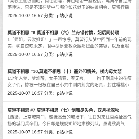
1秦牧生侧卧而眠，尚在酣睡，神色略带一丝轻佻，嘴角不自觉滑
落唾沫，只是不知在梦中与哪位如花似玉的姑娘相会，莫留行摇
了摇头，这位新近结交的朋友，看似无情，实则多情，只应了那
2025-10-07 16:57
分类：
p站小说
句曾因酒醉鞭名马，唯恐多情误美人
[详细]
莫道不相思 #6,莫道不相思（六）兰舟错付情，妃后同侍寝
1「师姐，云裳姐姐！」一声惊呼，莫留行从梦中回到一年前的现
实，犹自惊魂未定，眼中尽是邪教众魔那扭曲的笑容，以及臣服
于赵青台胯下的两具赤裸娇躯，连忙盘膝打坐，真气运行一周，
2025-10-07 16:57
分类：
p站小说
长长吐出一口浊气，方才慢慢压下心
[详细]
莫道不相思 #10,莫道不相思（十）塞外叩情关，楼内母女悲
1少年入梦，梦难醒，女子鸣春，春无痕。 拘于刑具中的花瘦
女子们，惨被一根根在自己小穴中刚内射完的阳具，封住樱桃小
嘴，深喉藏棒，嘤嘤作响，沈大当家既为人师，当为弟子表率，
2025-10-07 16:57
分类：
p站小说
檀口内竟是一次容下两根粗壮巨根，
[详细]
莫道不相思 #7,莫道不相思（七）剑舞尽失色，双月扰深秋
1西梁，上京城南门，巍峨高耸的城墙下，往日对来往百姓扯高气
扬的城门兵卒们，今日却是规规矩矩地肃穆列队，虽说秋高气
爽，但此刻正值午后，烈日当空，平日里疏懒惯了的老油兵们，
2025-10-07 16:57
分类：
p站小说
饶是冷汗浸湿衣衫，仍不敢有丝毫妄动
[详细]